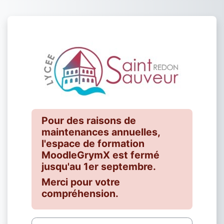
Passer au contenu principal
Connexion à Es
Pour des raisons de
maintenances annuelles,
l'espace de formation
MoodleGrymX est fermé
jusqu'au 1er septembre.
Merci pour votre
compréhension.
Nom d’utilisateur